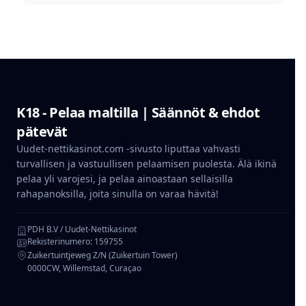
K18 - Pelaa maltilla | Säännöt & ehdot
pätevät
Uudet-nettikasinot.com -sivusto liputtaa vahvasti
turvallisen ja vastuullisen pelaamisen puolesta. Älä ikinä
pelaa yli varojesi, ja pelaa ainoastaan sellaisilla
rahapanoksilla, joita sinulla on varaa hävitä!
PDH B.V / Uudet-Nettikasinot
Rekisterinumero:
159755
Zuikertuintjeweg Z/N (Zuikertuin Tower)
0000CW, Willemstad, Curaçao