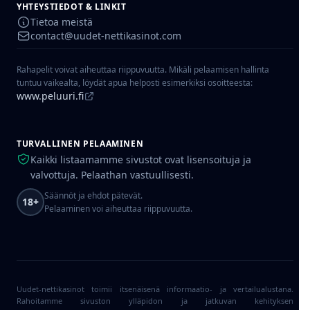
YHTEYSTIEDOT & LINKIT
Tietoa meistä
contact@uudet-nettikasinot.com
Rahapelit voivat aiheuttaa riippuvuutta. Mikäli pelaamisen hallinta
tuntuu vaikealta, löydät apua helposti esimerkiksi osoitteesta:
www.peluuri.fi
TURVALLINEN PELAAMINEN
Kaikki listaamamme sivustot ovat lisensoituja ja
valvottuja. Pelaathan vastuullisesti.
Säännöt ja ehdot pätevät.
18+
Pelaaminen voi aiheuttaa riippuvuutta.
Uudet-nettikasinot toimii itsenäisenä informaatio- ja vertailualustana.
Rahoitamme sivuston ylläpidon ja jatkuvan kehityksen