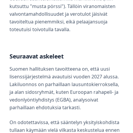
kutsuttu "musta pörssi"). Tällöin viranomaisten
valvontamahdollisuudet ja verotulot jäisivät
tavoiteltua pienemmiksi, eikä pelaajansuoja
toteutuisi toivotulla tavalla.
Seuraavat askeleet
Suomen hallituksen tavoitteena on, että uusi
lisenssijärjestelmä avautuisi vuoden 2027 alussa.
Lakiluonnos on parhaillaan lausuntokierroksella,
ja alan sidosryhmät, kuten Euroopan rahapeli- ja
vedonlyöntiyhdistys (EGBA), analysoivat
parhaillaan ehdotuksia tarkasti.
On odotettavissa, että sääntelyn yksityiskohdista
tullaan käymään vielä vilkasta keskustelua ennen