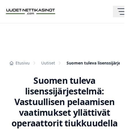
Etusivu
Uutiset
Suomen tuleva lisenssijärjestelmä: Vastuullisen pelaamisen vaatimukset yllättivät operaattorit tiukkuudella
Suomen tuleva
lisenssijärjestelmä:
Vastuullisen pelaamisen
vaatimukset yllättivät
operaattorit tiukkuudella