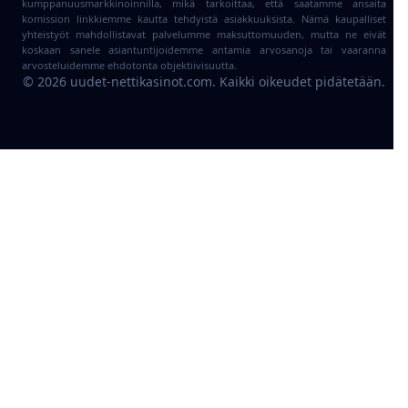
kumppanuusmarkkinoinnilla, mikä tarkoittaa, että saatamme ansaita
komission linkkiemme kautta tehdyistä asiakkuuksista. Nämä kaupalliset
yhteistyöt mahdollistavat palvelumme maksuttomuuden, mutta ne eivät
koskaan sanele asiantuntijoidemme antamia arvosanoja tai vaaranna
arvosteluidemme ehdotonta objektiivisuutta.
©
2026
uudet-nettikasinot.com. Kaikki oikeudet pidätetään.