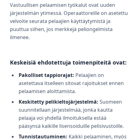
Vastuullisen pelaamisen työkalut ovat uuden
järjestelmän ytimessä. Operaattoreille on asetettu
velvoite seurata pelaajien käyttäytymistä ja
puuttua siihen, jos merkkejä peliongelmista
ilmenee.
Keskeisiä ehdotettuja toimenpiteitä ovat:
Pakolliset tappiorajat:
Pelaajien on
asetettava itselleen sitovat rajoitukset ennen
pelaamisen aloittamista.
Keskitetty pelikieltojärjestelmä:
Suomeen
suunnitellaan järjestelmää, jonka kautta
pelaaja voi yhdellä ilmoituksella estää
pääsynsä kaikille lisensoiduille pelisivustoille.
Tunnistautuminen:
Kaikki pelaaminen, myös