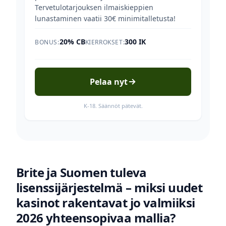
Tervetulotarjouksen ilmaiskieppien
lunastaminen vaatii 30€ minimitalletusta!
20% CB
300 IK
BONUS:
KIERROKSET:
Pelaa nyt
K-18. Säännöt pätevät.
Brite ja Suomen tuleva
lisenssijärjestelmä – miksi uudet
kasinot rakentavat jo valmiiksi
2026 yhteensopivaa mallia?