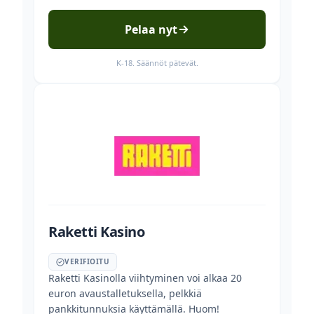
Pelaa nyt
K-18. Säännöt pätevät.
Raketti Kasino
VERIFIOITU
Raketti Kasinolla viihtyminen voi alkaa 20
euron avaustalletuksella, pelkkiä
pankkitunnuksia käyttämällä. Huom!