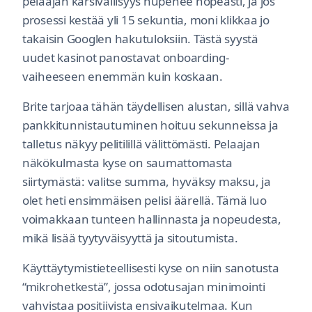
pelaajan kärsivällisyys hupenee nopeasti, ja jos
prosessi kestää yli 15 sekuntia, moni klikkaa jo
takaisin Googlen hakutuloksiin. Tästä syystä
uudet kasinot panostavat onboarding-
vaiheeseen enemmän kuin koskaan.
Brite tarjoaa tähän täydellisen alustan, sillä vahva
pankkitunnistautuminen hoituu sekunneissa ja
talletus näkyy pelitilillä välittömästi. Pelaajan
näkökulmasta kyse on saumattomasta
siirtymästä: valitse summa, hyväksy maksu, ja
olet heti ensimmäisen pelisi äärellä. Tämä luo
voimakkaan tunteen hallinnasta ja nopeudesta,
mikä lisää tyytyväisyyttä ja sitoutumista.
Käyttäytymistieteellisesti kyse on niin sanotusta
“mikrohetkestä”, jossa odotusajan minimointi
vahvistaa positiivista ensivaikutelmaa. Kun