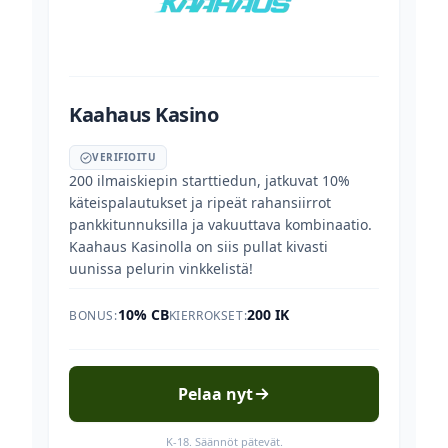
Kaahaus Kasino
VERIFIOITU
200 ilmaiskiepin starttiedun, jatkuvat 10%
käteispalautukset ja ripeät rahansiirrot
pankkitunnuksilla ja vakuuttava kombinaatio.
Kaahaus Kasinolla on siis pullat kivasti
uunissa pelurin vinkkelistä!
10% CB
200 IK
BONUS:
KIERROKSET:
Pelaa nyt
K-18. Säännöt pätevät.