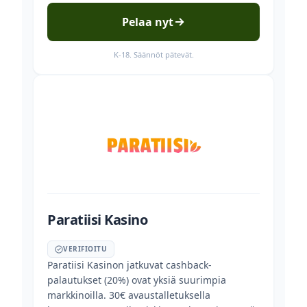
Pelaa nyt
K-18. Säännöt pätevät.
Paratiisi Kasino
VERIFIOITU
Paratiisi Kasinon jatkuvat cashback-
palautukset (20%) ovat yksiä suurimpia
markkinoilla. 30€ avaustalletuksella