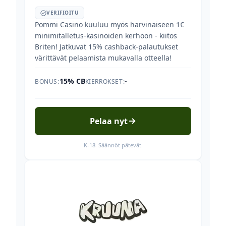
VERIFIOITU
Pommi Casino kuuluu myös harvinaiseen 1€
minimitalletus-kasinoiden kerhoon - kiitos
Briten! Jatkuvat 15% cashback-palautukset
värittävät pelaamista mukavalla otteella!
15% CB
-
BONUS:
KIERROKSET:
Pelaa nyt
K-18. Säännöt pätevät.