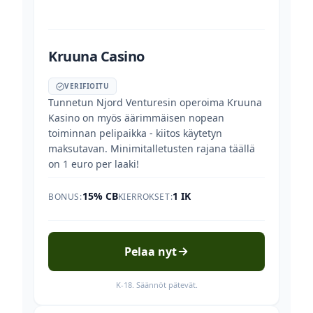
Kruuna Casino
VERIFIOITU
Tunnetun Njord Venturesin operoima Kruuna
Kasino on myös äärimmäisen nopean
toiminnan pelipaikka - kiitos käytetyn
maksutavan. Minimitalletusten rajana täällä
on 1 euro per laaki!
15% CB
1 IK
BONUS:
KIERROKSET:
Pelaa nyt
K-18. Säännöt pätevät.